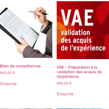
Bilan de compétences
VAE – Préparation à la
validation des acquis de
945,00
€
l’expérience
950,00
€
S’inscrire
S’inscrire