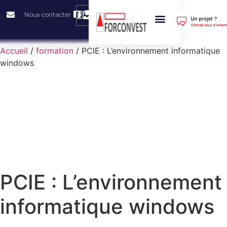
0
Nous contacter
Nos Prestations
Nos Solutions
Comment Financer Sa Formation ?
À Propos De Nous
Accueil
/
formation
/ PCIE : L’environnement informatique
windows
PCIE : L’environnement
informatique windows