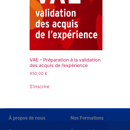
VAE – Préparation à la validation
des acquis de l’expérience
950,00
€
S’inscrire
À propos de nous
Nos Formations