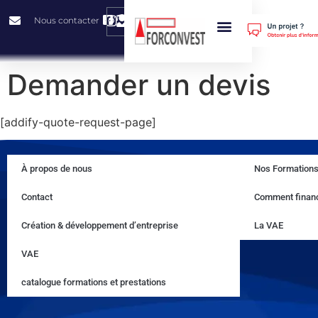
0
Nous contacter
Nos Prestations
Nos Solutions
Comment Financer Sa Formation ?
À Propos De Nous
Demander un devis
[addify-quote-request-page]
À propos de nous
Nos Formation
Contact
Comment financ
Création & développement d’entreprise
La VAE
VAE
catalogue formations et prestations