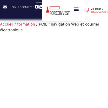
0
Nous contacter
Nos Prestations
Nos Solutions
Comment Financer Sa Formation ?
À Propos De Nous
Accueil
/
formation
/ PCIE : navigation Web et courrier
électronique