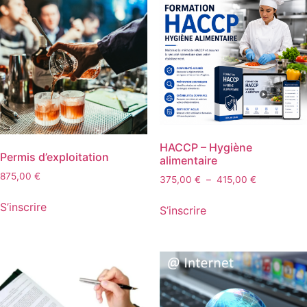
HACCP – Hygiène
Permis d’exploitation
alimentaire
875,00
€
375,00
€
–
415,00
€
S’inscrire
S’inscrire