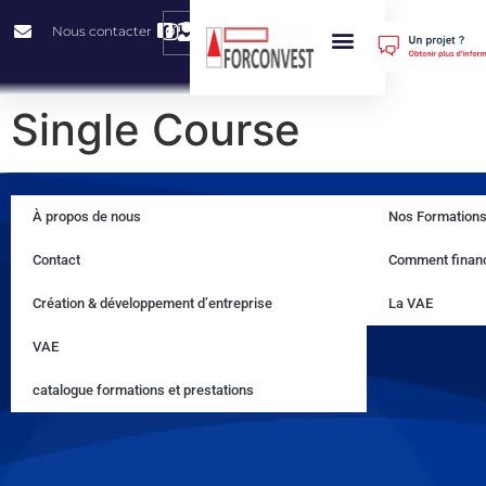
0
Nous contacter
Nos Prestations
Nos Solutions
Comment Financer Sa Formation ?
À Propos De Nous
Single Course
À propos de nous
Nos Formation
Contact
Comment financ
Création & développement d’entreprise
La VAE
VAE
catalogue formations et prestations