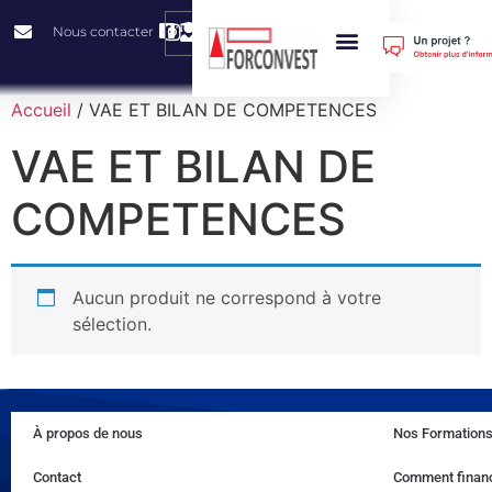
0
Nous contacter
Nos Prestations
Nos Solutions
Comment Financer Sa Formation ?
À Propos De Nous
Accueil
/ VAE ET BILAN DE COMPETENCES
VAE ET BILAN DE
COMPETENCES
Aucun produit ne correspond à votre
sélection.
À propos de nous
Nos Formation
Contact
Comment financ